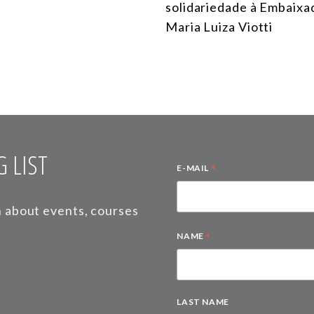
solidariedade à Embaixa
Maria Luiza Viotti
 LIST
*
E-MAIL
on about events, courses
*
NAME
LAST NAME