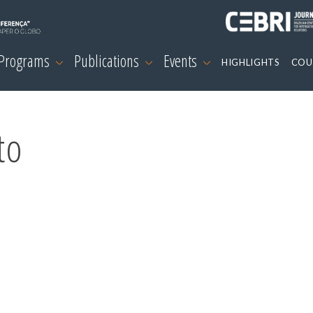
 Programs
Publications
Events
HIGHLIGHTS
COU
to