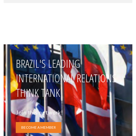
BRAZIL'S LEADING
INTERNATIONAL RELATIONS
THINK TANK
Join this network!
BECOME A MEMBER