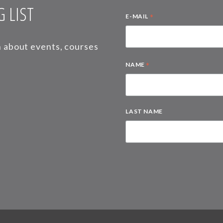
 LIST
*
E-MAIL
on about events, courses
*
NAME
LAST NAME