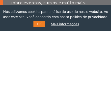
sobre eventos, cursos e muito mais.
Nós utilizamos cookies para análise de uso de nosso website. Ao
usar este site, você concorda com nossa política de privacidade.
*
E-MAIL
OK
Mais informações
*
NOME
SOBRENOME
ENVIAR