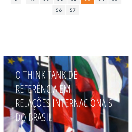
56
57
O THINK TANK DE
REFERÊNCIA EM
RELAÇÕES INTERNACIONAIS
DO BRASIL