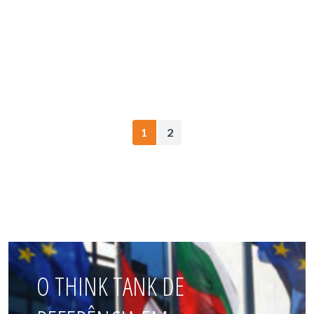
1
2
O THINK TANK DE