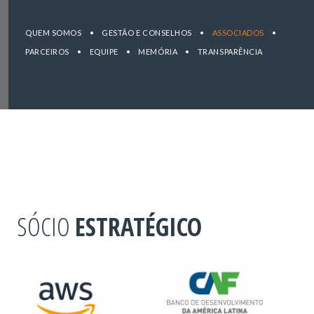
QUEM SOMOS
•
GESTÃO E CONSELHOS
•
ASSOCIADOS
•
PARCEIROS
•
EQUIPE
•
MEMÓRIA
•
TRANSPARÊNCIA
SÓCIO
ESTRATÉGICO