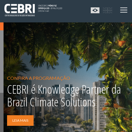
NOVA PUBLICAÇÃO
CEBRI publica análise sobre os
impactos das novas tarifas dos
EUA para o Brasil
LEIA MAIS