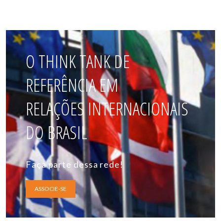
O THINK TANK DE
REFERÊNCIA EM
RELAÇÕES INTERNACIONAIS
DO BRASIL
Faça parte dessa rede!
ASSOCIE-SE