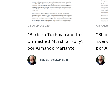
08 JULHO 2025
08 JUL
"Barbara Tuchman and the
"Biso
Unfinished March of Folly",
Every
por Armando Mariante
por A
ARMANDO MARIANTE