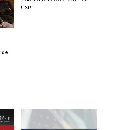
AMÉRICA DO SUL
USP
ÁSIA
AMÉRICA DO NORTE
EUROPA
AGRO
 de
COMÉRCIO INTERNACIONAL E ECONOMIA GLOBAL
CULTURA E RELAÇÕES INTERNACIONAIS
DEFESA E SEGURANÇA INTERNACIONAL
DEMOCRACIA
ENERGIA
MEIO AMBIENTE E MUDANÇA DO CLIMA