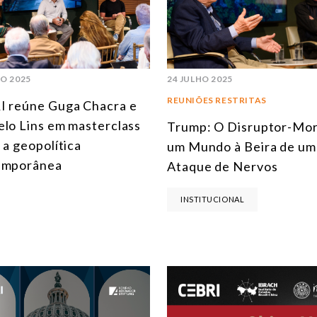
HO 2025
24 JULHO 2025
REUNIÕES RESTRITAS
 reúne Guga Chacra e
lo Lins em masterclass
Trump: O Disruptor-Mor
 a geopolítica
um Mundo à Beira de um
emporânea
Ataque de Nervos
INSTITUCIONAL