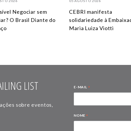
STO 2026
05 AGOSTO 2026
sível Negociar sem
CEBRI manifesta
iar? O Brasil Diante do
solidariedade à Embaixa
aço
Maria Luiza Viotti
ILING LIST
*
E-MAIL
mações sobre eventos,
*
NOME