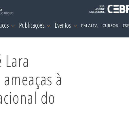
ticos
Publicações
Eventos
EM ALTA
CURSOS
ES
é Lara
s ameaças à
acional do