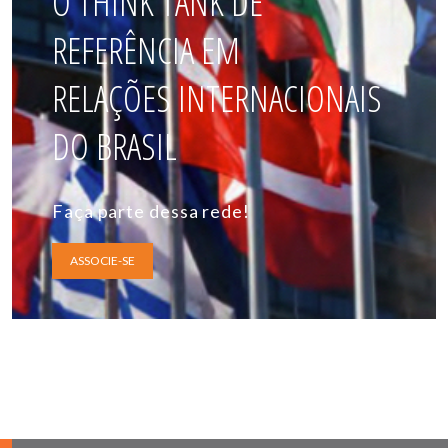
O THINK TANK DE
REFERÊNCIA EM
RELAÇÕES INTERNACIONAIS
DO BRASIL
Faça parte dessa rede!
ASSOCIE-SE