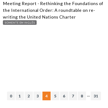
Meeting Report - Rethinking the Foundations of
the International Order: A roundtable on re-
writing the United Nations Charter
SOMENTE EM INGLÊS
...
0
1
2
3
4
5
6
7
8
31