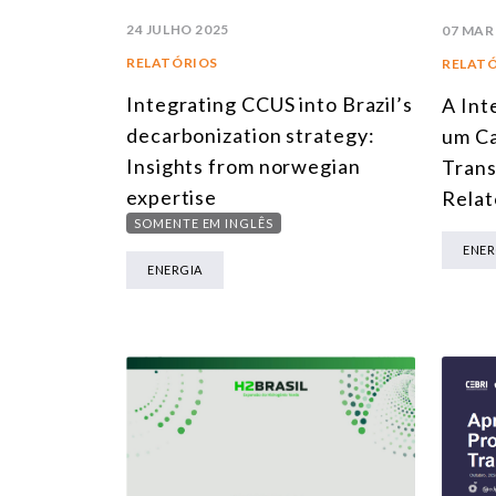
24 JULHO 2025
07 MAR
RELATÓRIOS
RELAT
Integrating CCUS into Brazil’s
A Int
decarbonization strategy:
um Ca
Insights from norwegian
Trans
expertise
Relat
SOMENTE EM INGLÊS
ENER
ENERGIA