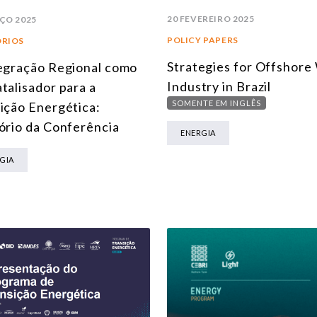
20 FEVEREIRO 2025
ÇO 2025
POLICY PAPERS
ÓRIOS
Strategies for Offshore
egração Regional como
Industry in Brazil
talisador para a
SOMENTE EM INGLÊS
ição Energética:
ório da Conferência
ENERGIA
GIA