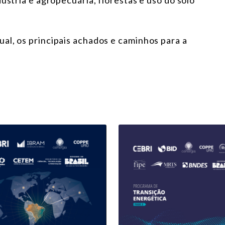
ústria e agropecuária, florestas e uso do solo
al, os principais achados e caminhos para a