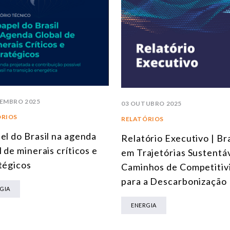
EMBRO 2025
03 OUTUBRO 2025
ÓRIOS
RELATÓRIOS
el do Brasil na agenda
Relatório Executivo | Bra
l de minerais críticos e
em Trajetórias Sustentáv
tégicos
Caminhos de Competitiv
para a Descarbonização
GIA
ENERGIA