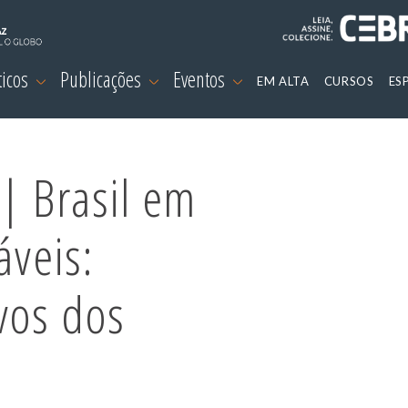
ticos
Publicações
Eventos
EM ALTA
CURSOS
ES
| Brasil em
áveis:
vos dos