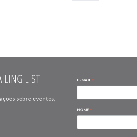
ILING LIST
*
E-MAIL
mações sobre eventos,
*
NOME