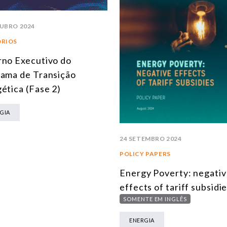
UBRO 2024
ÓRIOS
no Executivo do
ama de Transição
ética (Fase 2)
GIA
24 SETEMBRO 2024
POLICY PAPERS
Energy Poverty: negati
effects of tariff subsidi
SOMENTE EM INGLÊS
ENERGIA