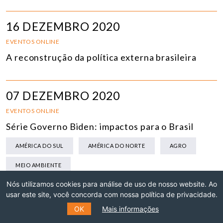
16 DEZEMBRO 2020
EVENTOS ONLINE
A reconstrução da política externa brasileira
07 DEZEMBRO 2020
EVENTOS ONLINE
Série Governo Biden: impactos para o Brasil
AMÉRICA DO SUL
AMÉRICA DO NORTE
AGRO
MEIO AMBIENTE
Nós utilizamos cookies para análise de uso de nosso website. Ao
usar este site, você concorda com nossa política de privacidade.
05 NOVEMBRO 2020
OK
Mais informações
EVENTOS ONLINE