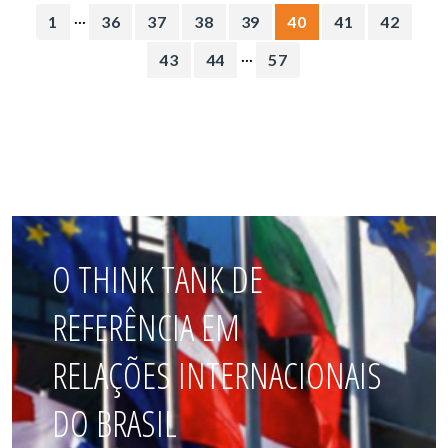
...
1
36
37
38
39
40
41
42
...
43
44
57
O THINK TANK DE
REFERÊNCIA EM
RELAÇÕES INTERNACIONAIS
DO BRASIL