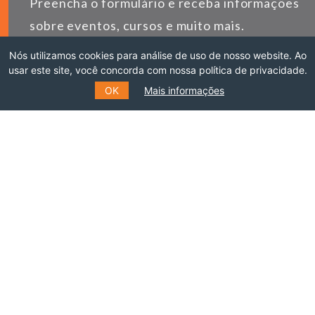
Preencha o formulário e receba informações
sobre eventos, cursos e muito mais.
Nós utilizamos cookies para análise de uso de nosso website. Ao
*
E-MAIL
usar este site, você concorda com nossa política de privacidade.
OK
Mais informações
*
NOME
SOBRENOME
ENVIAR