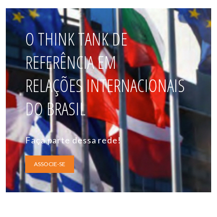
O THINK TANK DE
REFERÊNCIA EM
RELAÇÕES INTERNACIONAIS
DO BRASIL
Faça parte dessa rede!
ASSOCIE-SE