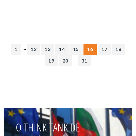
...
1
12
13
14
15
16
17
18
...
19
20
31
O THINK TANK DE