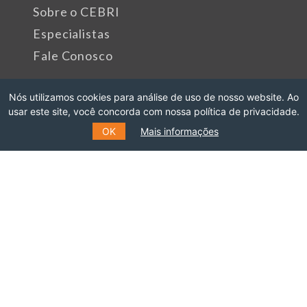
Sobre o CEBRI
Especialistas
Fale Conosco
Nós utilizamos cookies para análise de uso de nosso website. Ao
Rua Marquês de São Vicente, 389
usar este site, você concorda com nossa política de privacidade.
Gávea, Rio de Janeiro - RJ
OK
Mais informações
Cep: 22451-047
Fone: +55 (21) 99627-2758
Patrocinadores