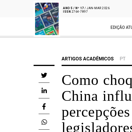
ANO 5 / Nº 17
/ JAN-MAR 2026
ISSN
2764-7897
EDIÇÃO AT
ARTIGOS ACADÊMICOS
PT
Como choqu
China infl
percepções 
legisladore