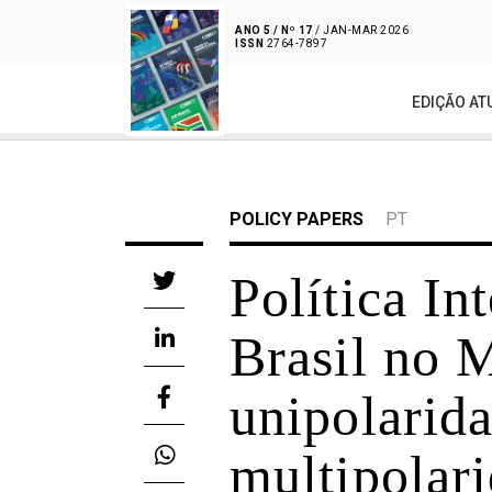
ANO 5 / Nº 17
/ JAN-MAR 2026
ISSN
2764-7897
EDIÇÃO AT
POLICY PAPERS
PT
Política In
Brasil no 
unipolarid
multipolari