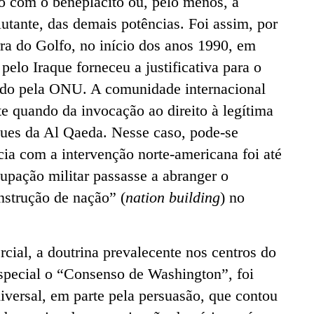
lo com o beneplácito ou, pelo menos, a
lutante, das demais potências. Foi assim, por
ra do Golfo, no início dos anos 1990, em
elo Iraque forneceu a justificativa para o
ado pela ONU. A comunidade internacional
e quando da invocação ao direito à legítima
ques da Al Qaeda. Nesse caso, pode-se
ia com a intervenção norte-americana foi até
upação militar passasse a abranger o
nstrução de nação” (
nation building
) no
ial, a doutrina prevalecente nos centros do
special o “Consenso de Washington”, foi
iversal, em parte pela persuasão, que contou