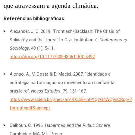
que atravessam a agenda climática.
Referências bibliográficas
Alexander, J. C. 2019. “Frontlash/Backlash: The Crisis of
Solidarity and the Threat to Civil Institutions”.
Contemporary
Sociology
, 48 (1): 5-11.
https://doi.org/10.1177/0094306118815497
.
Alonso, A., V. Costa & D. Maciel. 2007. “Identidade e
estratégia na formação do movimento ambientalista
brasileiro”.
Novos Estudos
, 79: 151-167.
https://www.scielo.br/j/nec/a/v7D5qBHntPtQzG4WQ9nCRcp/?
format=pdf&lang=pt
.
Calhoun, C. 1996.
Habermas and the Public Sphere
.
Cambridge, MA: MIT Press.