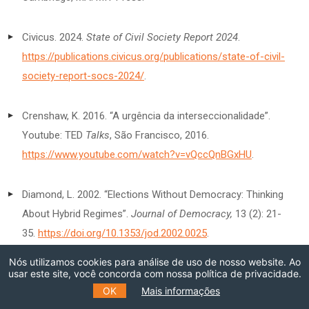
Civicus. 2024.
State of Civil Society Report 2024
.
https://publications.civicus.org/publications/state-of-civil-
society-report-socs-2024/
.
Crenshaw, K. 2016. “A urgência da interseccionalidade”.
Youtube: TED
Talks
, São Francisco, 2016.
https://www.youtube.com/watch?v=vQccQnBGxHU
.
Diamond, L. 2002. “Elections Without Democracy: Thinking
About Hybrid Regimes”.
Journal of Democracy,
13 (2): 21-
35.
https://doi.org/10.1353/jod.2002.0025
.
Nós utilizamos cookies para análise de uso de nosso website. Ao
Escher, R. & M. Walter-Rogg. 2023. “The Effects of
usar este site, você concorda com nossa política de privacidade.
OK
Mais informações
Democratic and Nondemocratic Institutions on CO
2