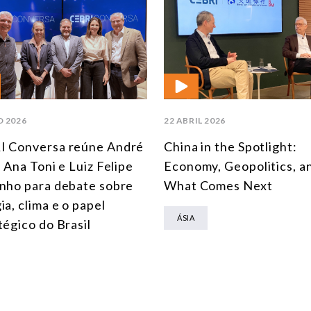
O 2026
22 ABRIL 2026
I Conversa reúne André
China in the Spotlight:
, Ana Toni e Luiz Felipe
Economy, Geopolitics, a
nho para debate sobre
What Comes Next
ia, clima e o papel
ÁSIA
tégico do Brasil