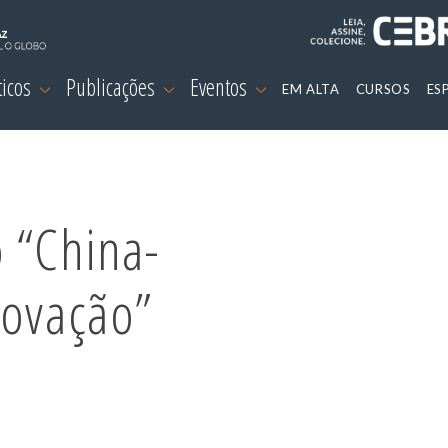
ticos
Publicações
Eventos
EM ALTA
CURSOS
ES
 “China-
novação”