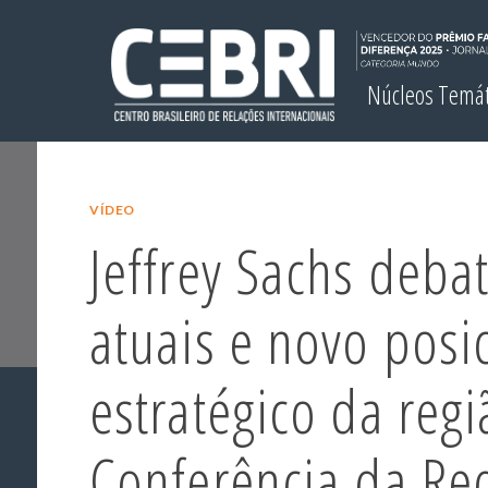
Núcleos Temá
VÍDEO
Jeffrey Sachs deba
atuais e novo pos
estratégico da regi
Conferência da Re