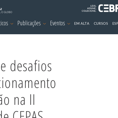
ticos
Publicações
Eventos
EM ALTA
CURSOS
ES
te desafios
icionamento
ão na II
de CEPAS