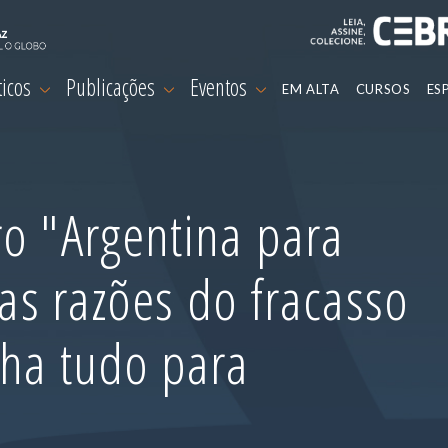
ticos
Publicações
Eventos
EM ALTA
CURSOS
ES
o "Argentina para
 as razões do fracasso
nha tudo para