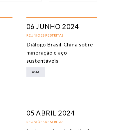
IPO DE EVENTO
ORDENAR
EVENTOS PRESENCIAIS
DATA
06 JUNHO 2024
VENTOS ONLINE
TÍTULO
REUNIÕES RESTRITAS
Diálogo Brasil-China sobre
ONFERÊNCIAS
TEMA
l
mineração e aço
EUNIÕES RESTRITAS
sustentáveis
URSO ONLINE
ÁSIA
URSO PRESENCIAL
VENTOS HÍBRIDOS
ODOS OS EVENTOS
05 ABRIL 2024
REUNIÕES RESTRITAS