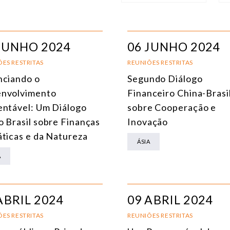
NÚCLEO
T
ÁFRICA
JUNHO 2024
06 JUNHO 2024
AMÉRICA DO SUL
E
ES RESTRITAS
REUNIÕES RESTRITAS
nciando o
Segundo Diálogo
ÁSIA
C
nvolvimento
Financeiro China-Brasi
AMÉRICA DO NORTE
R
entável: Um Diálogo
sobre Cooperação e
o Brasil sobre Finanças
Inovação
EUROPA
C
áticas e da Natureza
ÁSIA
AGRO
C
A
COMÉRCIO INTERNACIONAL E ECONOMIA GLOBAL
E
CULTURA E RELAÇÕES INTERNACIONAIS
T
ABRIL 2024
09 ABRIL 2024
DEFESA E SEGURANÇA INTERNACIONAL
ES RESTRITAS
REUNIÕES RESTRITAS
DEMOCRACIA