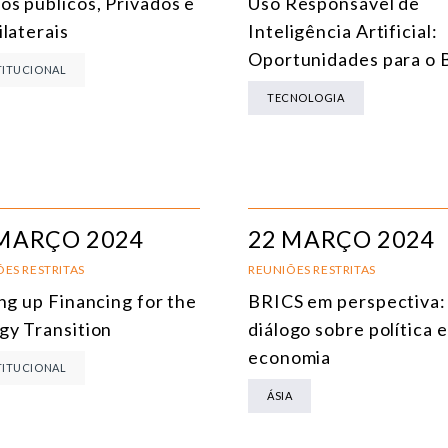
os públicos, Privados e
Uso Responsável de
laterais
Inteligência Artificial:
ENERGIA
Oportunidades para o B
TITUCIONAL
MEIO AMBIENTE E MUDANÇA DO CLIMA
TECNOLOGIA
MULTILATERALISMO
TECNOLOGIA E TRANSFORMAÇÃO DIGITAL
TODOS OS NÚCLEOS
MARÇO 2024
22 MARÇO 2024
ES RESTRITAS
REUNIÕES RESTRITAS
ng up Financing for the
BRICS em perspectiva:
gy Transition
diálogo sobre política e
economia
TITUCIONAL
ÁSIA