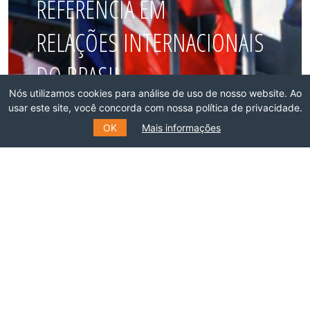
REFERÊNCIA EM
RELAÇÕES INTERNACIONAIS
DO BRASIL
Nós utilizamos cookies para análise de uso de nosso website. Ao
usar este site, você concorda com nossa política de privacidade.
Faça parte dessa rede!
OK
Mais informações
ASSOCIE-SE