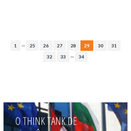
...
1
25
26
27
28
29
30
31
...
32
33
34
O THINK TANK DE