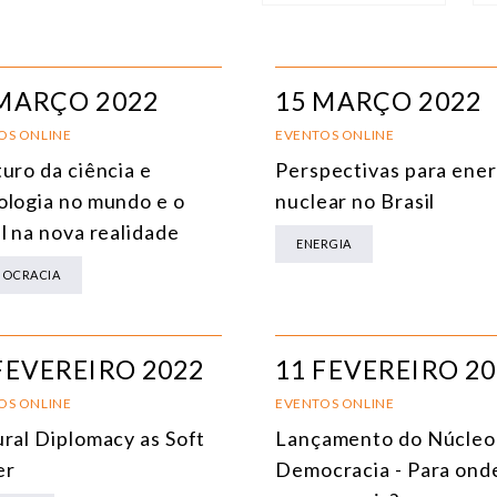
NÚCLEO
T
ÁFRICA
MARÇO 2022
15 MARÇO 2022
AMÉRICA DO SUL
E
OS ONLINE
EVENTOS ONLINE
uro da ciência e
Perspectivas para ener
ÁSIA
C
ologia no mundo e o
nuclear no Brasil
AMÉRICA DO NORTE
R
l na nova realidade
ENERGIA
EUROPA
C
OCRACIA
AGRO
C
COMÉRCIO INTERNACIONAL E ECONOMIA GLOBAL
E
FEVEREIRO 2022
11 FEVEREIRO 2
CULTURA E RELAÇÕES INTERNACIONAIS
T
OS ONLINE
EVENTOS ONLINE
ural Diplomacy as Soft
Lançamento do Núcleo
DEFESA E SEGURANÇA INTERNACIONAL
er
Democracia - Para ond
DEMOCRACIA