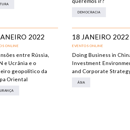
queremos ir?
TURA
ENERGIA
DEMOCRACIA
MEIO AMBIENTE E MUDANÇA DO CLIMA
MULTILATERALISMO
JANEIRO 2022
18 JANEIRO 2022
TECNOLOGIA E TRANSFORMAÇÃO DIGITAL
OS ONLINE
EVENTOS ONLINE
ensões entre Rússia,
Doing Business in Chin
TODOS OS NÚCLEOS
 e Ucrânia e o
Investment Environme
eiro geopolítico da
and Corporate Strateg
pa Oriental
ÁSIA
URANÇA