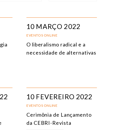
IPO DE EVENTO
ORDENAR
EVENTOS PRESENCIAIS
DATA
10 MARÇO 2022
VENTOS ONLINE
TÍTULO
EVENTOS ONLINE
gia
O liberalismo radical e a
ONFERÊNCIAS
TEMA
necessidade de alternativas
EUNIÕES RESTRITAS
URSO ONLINE
URSO PRESENCIAL
VENTOS HÍBRIDOS
022
10 FEVEREIRO 2022
ODOS OS EVENTOS
EVENTOS ONLINE
Cerimônia de Lançamento
e
da CEBRI-Revista