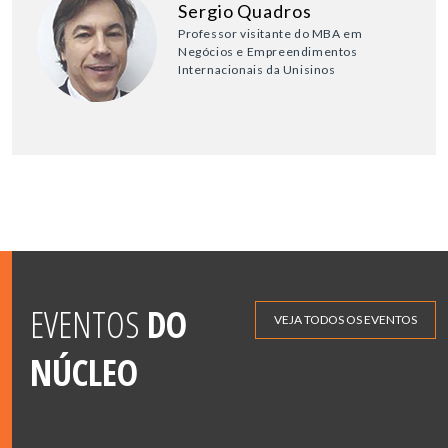
Sergio Quadros
Professor visitante do MBA em
Negócios e Empreendimentos
Internacionais da Unisinos
EVENTOS
DO
VEJA TODOS OS EVENTOS
NÚCLEO