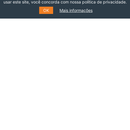
usar este site, você concorda com nossa política de privacidade.
ASSOCIE-SE
OK
Mais informações
INSCREVA-SE NO NOSSO
MAILING LIST
Preencha o formulário e receba informações
sobre eventos, cursos e muito mais.