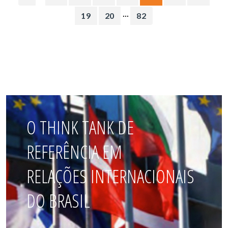
...
19
20
82
O THINK TANK DE
REFERÊNCIA EM
RELAÇÕES INTERNACIONAIS
DO BRASIL