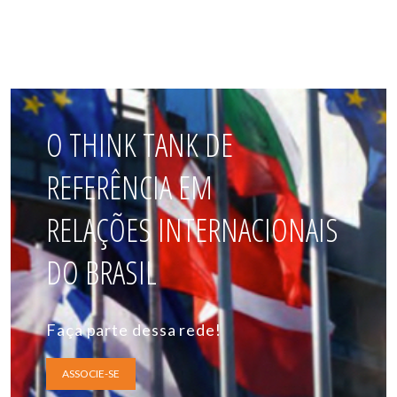
O THINK TANK DE
REFERÊNCIA EM
RELAÇÕES INTERNACIONAIS
DO BRASIL
Faça parte dessa rede!
ASSOCIE-SE