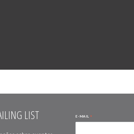
ILING LIST
*
E-MAIL