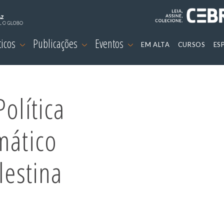
ticos
Publicações
Eventos
EM ALTA
CURSOS
ES
olítica
mático
lestina