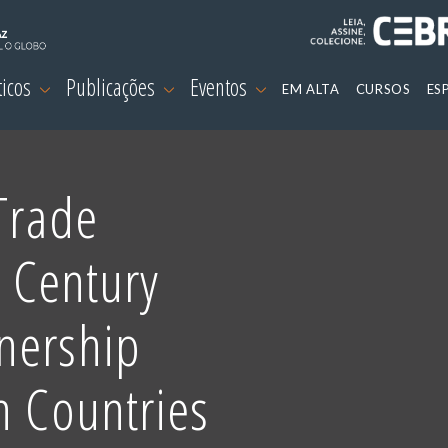
ticos
Publicações
Eventos
EM ALTA
CURSOS
ES
 Trade
t Century
nership
n Countries