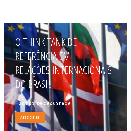
O THINK TANK DE
REFERÊNCIA EM
RELAÇÕES INTERNACIONAIS
DO BRASIL
Faça parte dessa rede!
ASSOCIE-SE