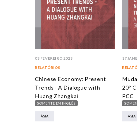
03 FEVEREIRO 2023
17 JAN
RELATÓRIOS
RELAT
Chinese Economy: Present
Mudan
Trends - A Dialogue with
20º C
Huang Zhangkai
PCC
SOMENTE EM INGLÊS
SOMEN
ÁSIA
ÁSIA