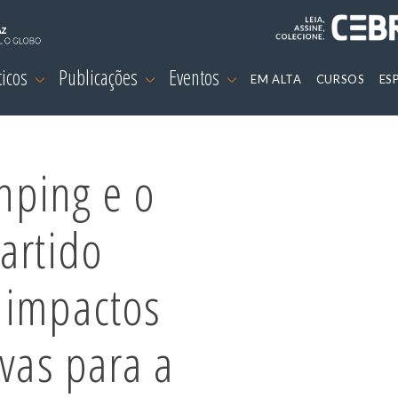
ticos
Publicações
Eventos
EM ALTA
CURSOS
ES
inping e o
artido
 impactos
ivas para a