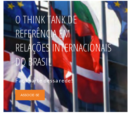
O THINK TANK DE
REFERÊNCIA EM
RELAÇÕES INTERNACIONAIS
DO BRASIL
Faça parte dessa rede!
ASSOCIE-SE