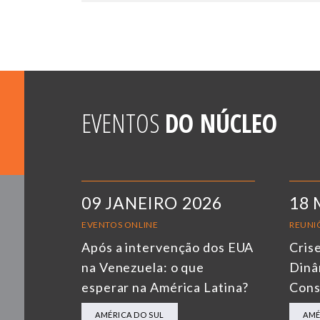
EVENTOS
DO NÚCLEO
09 JANEIRO 2026
18 
EVENTOS ONLINE
REUNIÕ
Após a intervenção dos EUA
Cris
na Venezuela: o que
Dinâ
esperar na América Latina?
Cons
AMÉRICA DO SUL
AMÉ