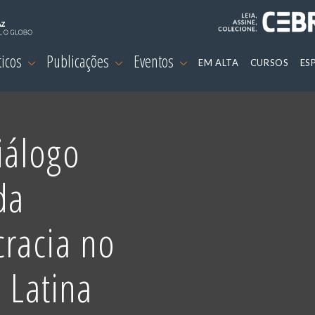
ticos
Publicações
Eventos
EM ALTA
CURSOS
ES
iálogo
da
racia no
 Latina