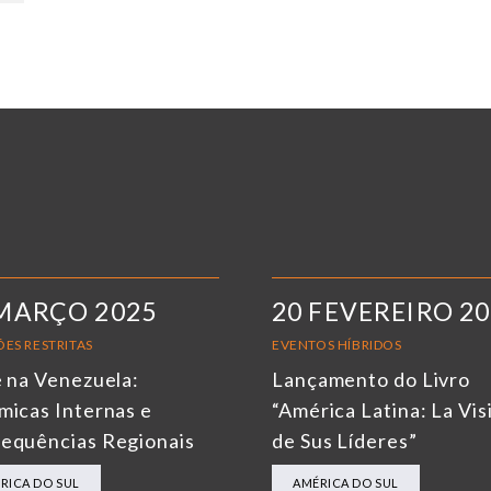
MARÇO 2025
20 FEVEREIRO 2
ES RESTRITAS
EVENTOS HÍBRIDOS
e na Venezuela:
Lançamento do Livro
micas Internas e
“América Latina: La Vis
equências Regionais
de Sus Líderes”
RICA DO SUL
AMÉRICA DO SUL