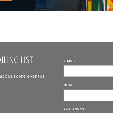
ILING LIST
*
E-MAIL
mações sobre eventos,
*
NOME
SOBRENOME