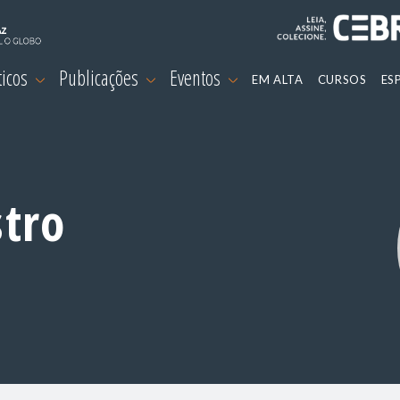
ticos
Publicações
Eventos
EM ALTA
CURSOS
ES
stro