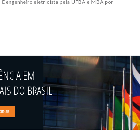
. É engenheiro eletricista pela UFBA e MBA por
ÊNCIA EM
IS DO BRASIL
IE-SE