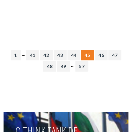
...
1
41
42
43
44
45
46
47
...
48
49
57
O THINK TANK DE