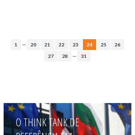
...
1
20
21
22
23
24
25
26
...
27
28
31
O THINK TANK DE