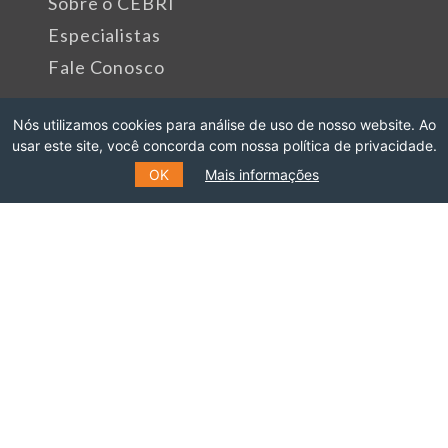
Sobre o CEBRI
Especialistas
Fale Conosco
Nós utilizamos cookies para análise de uso de nosso website. Ao
Rua Marquês de São Vicente, 389
usar este site, você concorda com nossa política de privacidade.
Gávea, Rio de Janeiro - RJ
OK
Mais informações
Cep: 22451-047
Fone: +55 (21) 99627-2758
Patrocinadores