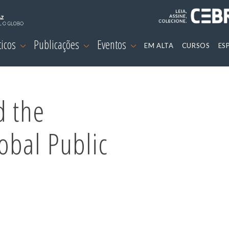
ticos
Publicações
Eventos
EM ALTA
CURSOS
ES
d the
bal Public