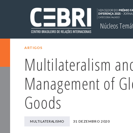
Núcleos Temá
ARTIGOS
Multilateralism an
Management of Glo
Goods
31 DEZEMBRO 2020
MULTILATERALISMO