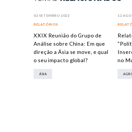
02 SETEMBRO 2022
12 AGO
RELATÓRIOS
RELAT
XXIX Reunião do Grupo de
Relat
Análise sobre China: Em que
"Polí
direção a Ásia se move, e qual
Inser
o seu impacto global?
no M
ÁSIA
AGR