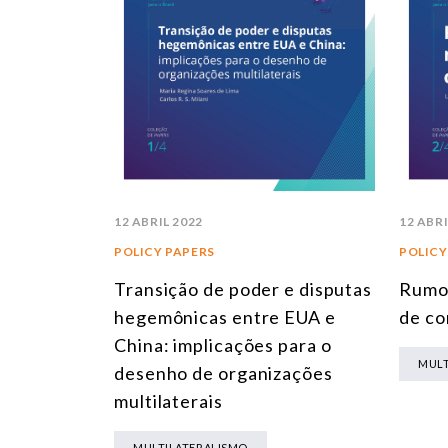
12 ABRIL 2022
12 ABRI
POLICY PAPERS
POLICY
Transição de poder e disputas
Rumos
hegemônicas entre EUA e
de co
China: implicações para o
MULT
desenho de organizações
multilaterais
MULTILATERALISMO