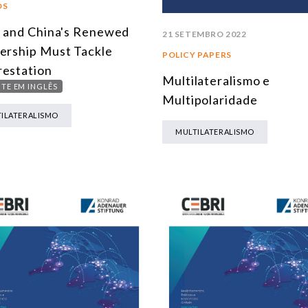
OS
l and China's Renewed
21 SETEMBRO 2022
ership Must Tackle
POLICY PAPERS
estation
Multilateralismo e
TE EM INGLÊS
Multipolaridade
ILATERALISMO
MULTILATERALISMO