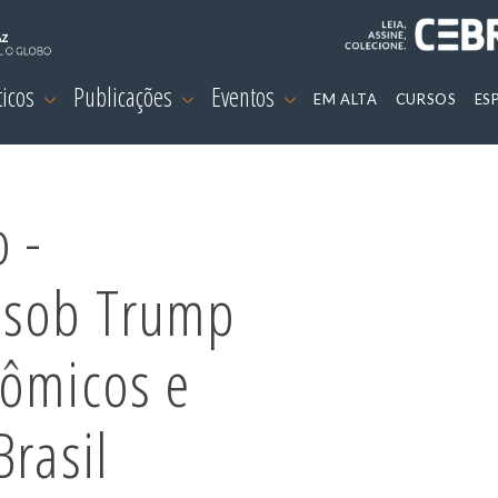
ticos
Publicações
Eventos
EM ALTA
CURSOS
ES
 -
 sob Trump
nômicos e
Brasil