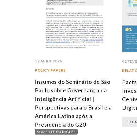
17 ABRIL 2026
02 FEV
POLICY PAPERS
RELAT
Insumos do Seminário de São
Facts
Paulo sobre Governança da
Inves
Inteligência Artificial |
Cente
Perspectivas para o Brasil e a
Digit
América Latina após a
TEC
Presidência do G20
SOMENTE EM INGLÊS