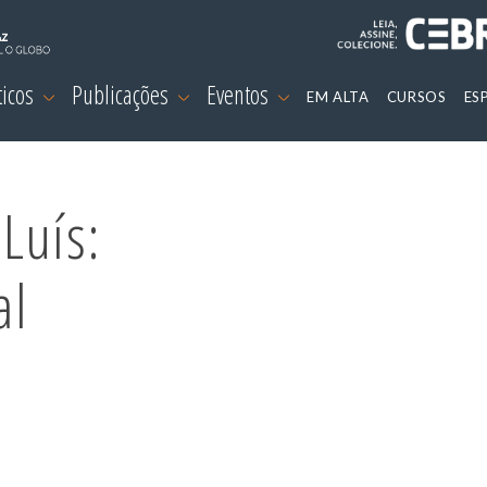
ticos
Publicações
Eventos
EM ALTA
CURSOS
ES
Luís:
al