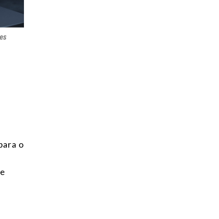
para o
 e