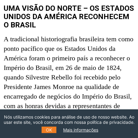
UMA VISÃO DO NORTE – OS ESTADOS
UNIDOS DA AMÉRICA RECONHECEM
O BRASIL
A tradicional historiografia brasileira tem como
ponto pacífico que os Estados Unidos da
América foram o primeiro país a reconhecer o
Império do Brasil, em 26 de maio de 1824,
quando Silvestre Rebello foi recebido pelo
Presidente James Monroe na qualidade de
encarregado de negócios do Império do Brasil,
com as honras devidas a representantes de
governos estrangeiros (Accioly
1945
; Cervo e
Nós utilizamos cookies para análise de uso de nosso website. Ao
usar este site, você concorda com nossa política de privacidade.
Bueno
2008
; Garcia
2005
; Mendonça
2013
).
OK
Mais informações