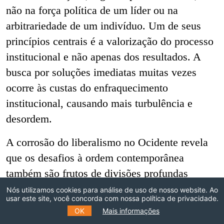
não na força política de um líder ou na
arbitrariedade de um indivíduo. Um de seus
princípios centrais é a valorização do processo
institucional e não apenas dos resultados. A
busca por soluções imediatas muitas vezes
ocorre às custas do enfraquecimento
institucional, causando mais turbulência e
desordem.
A corrosão do liberalismo no Ocidente revela
que os desafios à ordem contemporânea
também são frutos de divisões profundas
dentro das próprias democracias de mercado.
Nós utilizamos cookies para análise de uso de nosso website. Ao
usar este site, você concorda com nossa política de privacidade.
Esse processo de fragmentação interna não
OK
Mais informações
apenas redefine o contexto político doméstico,