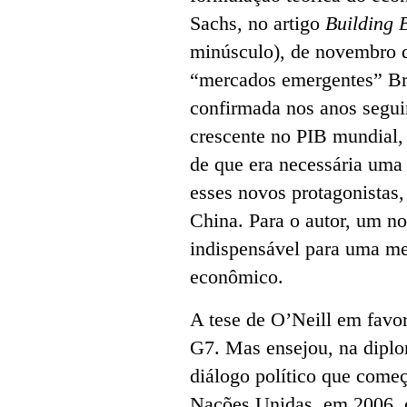
Sachs, no artigo
Building 
minúsculo), de novembro d
“mercados emergentes” Bras
confirmada nos anos segui
crescente no PIB mundial, 
de que era necessária uma
esses novos protagonistas,
China. Para o autor, um no
indispensável para uma m
econômico.
A tese de O’Neill em favor
G7. Mas ensejou, na diplo
diálogo político que com
Nações Unidas, em 2006, c