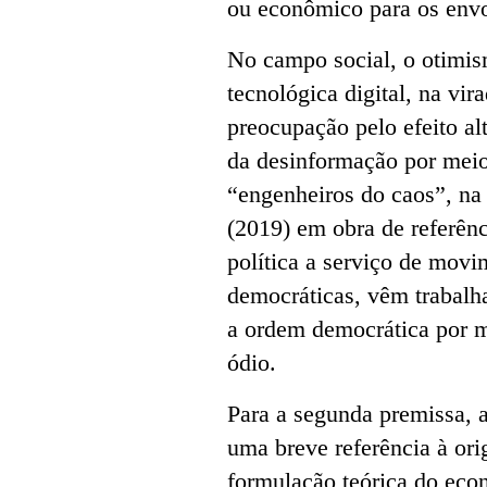
ou econômico para os envo
No campo social, o otimis
tecnológica digital, na vi
preocupação pelo efeito al
da desinformação por meio
“engenheiros do caos”, na
(2019) em obra de referên
política a serviço de mov
democráticas, vêm trabalh
a ordem democrática por 
ódio.
Para a segunda premissa, a
uma breve referência à or
formulação teórica do eco