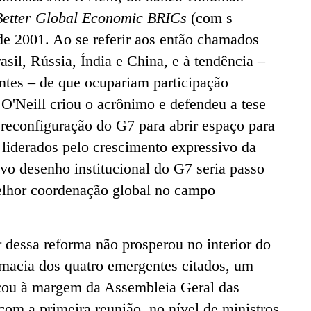
Better Global Economic BRICs
(com s
e 2001. Ao se referir aos então chamados
il, Rússia, Índia e China, e à tendência –
ntes – de que ocupariam participação
O'Neill criou o acrônimo e defendeu a tese
 reconfiguração do G7 para abrir espaço para
 liderados pelo crescimento expressivo da
vo desenho institucional do G7 seria passo
elhor coordenação global no campo
 dessa reforma não prosperou no interior do
macia dos quatro emergentes citados, um
eçou à margem da Assembleia Geral das
om a primeira reunião, no nível de ministros