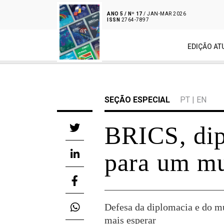
ANO 5 / Nº 17
/ JAN-MAR 2026
ISSN
2764-7897
EDIÇÃO AT
SEÇÃO ESPECIAL
PT
|
EN
BRICS, dip
para um mu
Defesa da diplomacia e do m
mais esperar