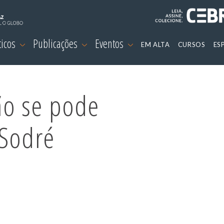
ticos
Publicações
Eventos
EM ALTA
CURSOS
ES
ão se pode
 Sodré