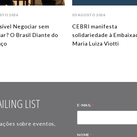
STO 2026
05 AGOSTO 2026
sível Negociar sem
CEBRI manifesta
iar? O Brasil Diante do
solidariedade à Embaixa
aço
Maria Luiza Viotti
ILING LIST
*
E-MAIL
mações sobre eventos,
*
NOME