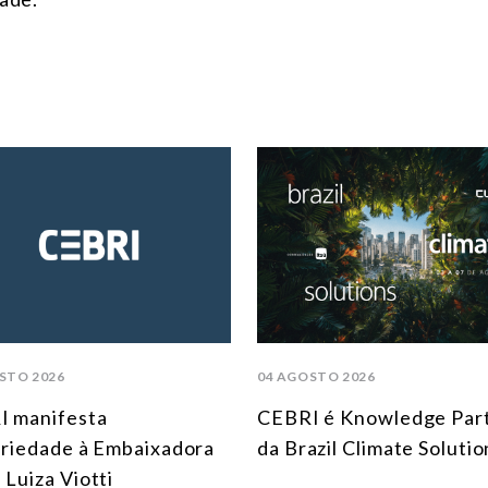
STO 2026
04 AGOSTO 2026
I manifesta
CEBRI é Knowledge Par
ariedade à Embaixadora
da Brazil Climate Solutio
 Luiza Viotti