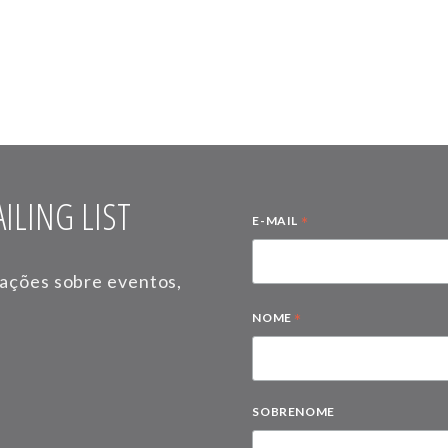
ILING LIST
*
E-MAIL
mações sobre eventos,
*
NOME
SOBRENOME