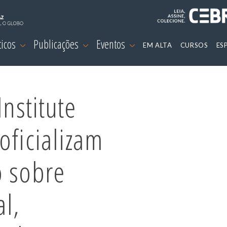
ticos
Publicações
Eventos
EM ALTA
CURSOS
ES
Institute
oficializam
o sobre
al,