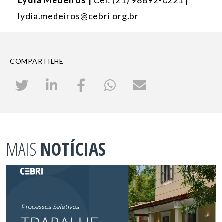
Lydia Medeiros |
Cel: (21) 98892-0221 |
lydia.medeiros@cebri.org.br
COMPARTILHE
MAIS
NOTÍCIAS