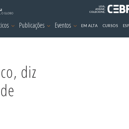
ticos
Publicações
Eventos
EM ALTA
CURSOS
ES
co, diz
 de