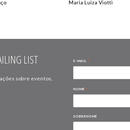
aço
Maria Luiza Viotti
ILING LIST
*
E-MAIL
mações sobre eventos,
*
NOME
SOBRENOME