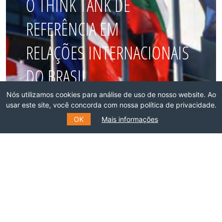
O THINK TANK DE
REFERÊNCIA EM
RELAÇÕES INTERNACIONAIS
DO BRASIL
Nós utilizamos cookies para análise de uso de nosso website. Ao
usar este site, você concorda com nossa política de privacidade.
Faça parte dessa rede!
OK
Mais informações
ASSOCIE-SE